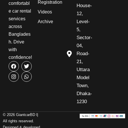
Registration
comfortabl
House-
e car rental
Videos
12,
services
Level-
Archive
across
5,
Banglades
Sector-
h. Drive
04,
with
Road-
confidence!
21,
Uttara
Model
Town,
Dhaka-
1230
© 2026 GiantcarBD l|
All rights reserved.
Designed & developed