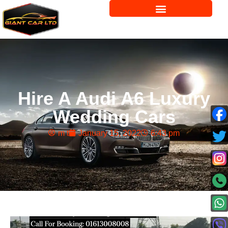
Hire A Audi A6 Luxury
Wedding Cars
m t
January 15, 2022
6:43 pm