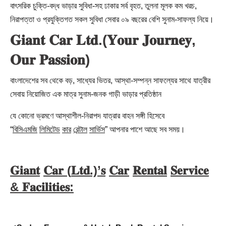
বাৎসরিক চুক্তি-বদ্ধ ভাড়ার সুবিধা-সহ ঢাকার সর্ব বৃহত, তুলনা মূলক কম খরচ,
নিরাপত্তা ও প্রযুক্তিগত সকল সুবিধা সেবার ০৯ বছরের বেশি সুনাম-সাফল্য নিয়ে।
𝐆𝐢𝐚𝐧𝐭 𝐂𝐚𝐫 𝐋𝐭𝐝.(𝐘𝐨𝐮𝐫 𝐉𝐨𝐮𝐫𝐧𝐞𝐲,
𝐎𝐮𝐫 𝐏𝐚𝐬𝐬𝐢𝐨𝐧)
বাংলাদেশের সব থেকে বড়, সাধ্যের ভিতর, আস্থা-সম্পন্ন সাফল্যের সাথে যাত্রীর
সেবায় নিয়োজিত এক মাত্র সুনাম-জনক গাড়ী ভাড়ার প্রতিষ্ঠান
যে কোনো ভ্রমণে আস্থাশীল-নিরাপদ যাত্রার বাহন সঙ্গী হিসেবে
“
বিসিএমজি
লিমিটেড
কার
রেন্টাল
সার্ভিস
” আপনার পাশে আছে সব সময়।
𝐆𝐢𝐚𝐧𝐭
𝐂𝐚𝐫 (
𝐋𝐭𝐝.)’
𝐬
𝐂𝐚𝐫
𝐑𝐞𝐧𝐭𝐚𝐥
𝐒𝐞𝐫𝐯𝐢𝐜𝐞
&
𝐅𝐚𝐜𝐢𝐥𝐢𝐭𝐢𝐞𝐬: