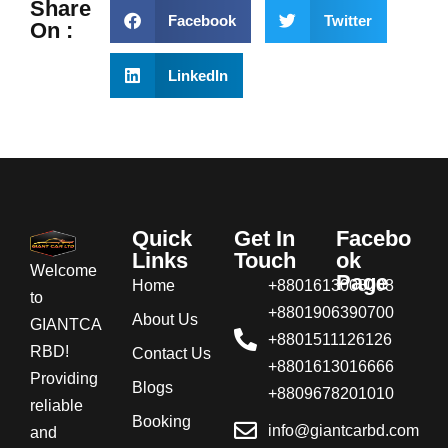
Share
Facebook
Twitter
On :
LinkedIn
Quick
Get In
Facebo
Links
Touch
ok
Welcome
Page
Home
+8801613008008
to
+8801906390700
About Us
GIANTCA
+8801511126126
RBD!
Contact Us
+8801613016666
Providing
Blogs
+8809678201010
reliable
Booking
info@giantcarbd.com
and