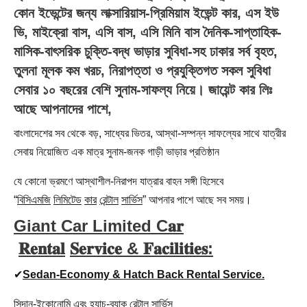
কোন ইভেন্টের জন্য লাক্সারিয়াস-প্রিমিয়াম ইভেন্ট কার, এস ইউ
ভি, মাইক্রো বাস, এসি বাস, এসি মিনি বাস দৈনিক-সাপ্তাহিক-
মাসিক-বাৎসরিক চুক্তি-বদ্ধ ভাড়ার সুবিধা-সহ ঢাকার সর্ব বৃহত,
তুলনা মূলক কম খরচ, নিরাপত্তা ও প্রযুক্তিগত সকল সুবিধা
সেবার ১০ বছরের বেশি সুনাম-সাফল্য নিয়ে।
জায়েন্ট
কার
লিঃ
আছে আপনাদের পাশে,
বাংলাদেশের সব থেকে বড়, সাধ্যের ভিতর, আস্থা-সম্পন্ন সাফল্যের সাথে যাত্রীর
সেবায় নিয়োজিত এক মাত্র সুনাম-জনক গাড়ী ভাড়ার প্রতিষ্ঠান
যে কোনো ভ্রমণে আস্থাশীল-নিরাপদ যাত্রার বাহন সঙ্গী হিসেবে
“
বিসিএমজি
লিমিটেড
কার
রেন্টাল
সার্ভিস
” আপনার পাশে আছে সব সময়।
Giant Car Limited C𝐚𝐫
𝐑𝐞𝐧𝐭𝐚𝐥
𝐒𝐞𝐫𝐯𝐢𝐜𝐞 &
𝐅𝐚𝐜𝐢𝐥𝐢𝐭𝐢𝐞𝐬:
✔
Sedan-Economy & Hatch Back Rental Service.
সিদান-ইকোনোমি এবং হ্যাচ-ব্যাক রেন্টাল সার্ভিস