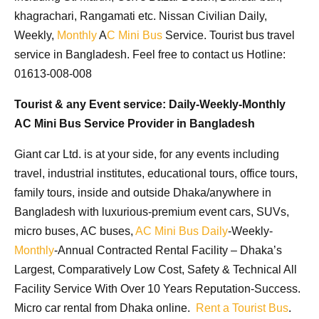
khagrachari, Rangamati etc
. Nissan Civilian Daily,
Weekly,
Monthly
A
C Mini Bus
Service.
Tourist bus travel
service in Bangladesh
. Feel free to contact us Hotline:
01613-008-008
Tourist & any Event service:
Daily-Weekly-Monthly
AC Mini Bus Service Provider in Bangladesh
Giant car Ltd. is at your side, for any events including
travel, industrial institutes, educational tours, office tours,
family tours, inside and outside Dhaka/anywhere in
Bangladesh with luxurious-premium event cars, SUVs,
micro buses, AC buses,
AC Mini Bus
Daily
-Weekly-
Monthly
-Annual Contracted Rental Facility – Dhaka’s
Largest, Comparatively Low Cost, Safety & Technical All
Facility Service With Over 10 Years Reputation-Success.
Micro car rental from Dhaka online.
Rent a Tourist Bus
.