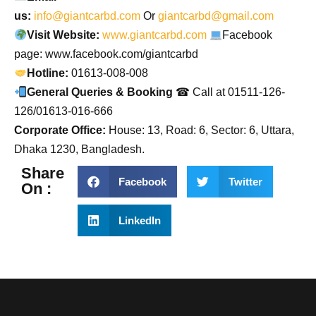
us:
info@giantcarbd.com
Or
giantcarbd@gmail.com
Visit Website:
www.giantcarbd.com
Facebook
page: www.facebook.com/giantcarbd
Hotline:
01613-008-008
General Queries & Booking
☎ Call at 01511-126-
126/01613-016-666
Corporate Office:
House: 13, Road: 6, Sector: 6, Uttara,
Dhaka 1230, Bangladesh.
Share
Facebook
Twitter
On :
LinkedIn