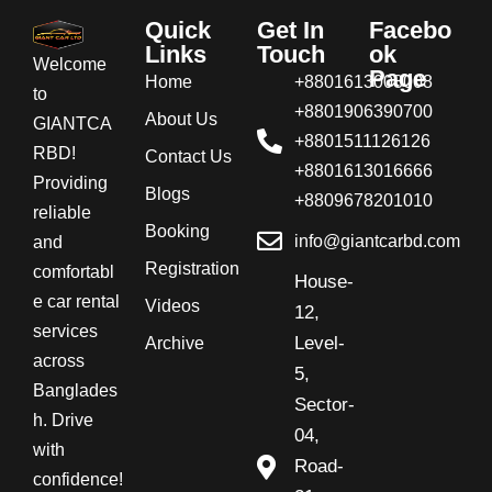
Quick
Get In
Facebo
Links
Touch
ok
Welcome
Page
Home
+8801613008008
to
+8801906390700
About Us
GIANTCA
+8801511126126
RBD!
Contact Us
+8801613016666
Providing
Blogs
+8809678201010
reliable
Booking
info@giantcarbd.com
and
Registration
comfortabl
House-
e car rental
Videos
12,
services
Level-
Archive
across
5,
Banglades
Sector-
h. Drive
04,
with
Road-
confidence!