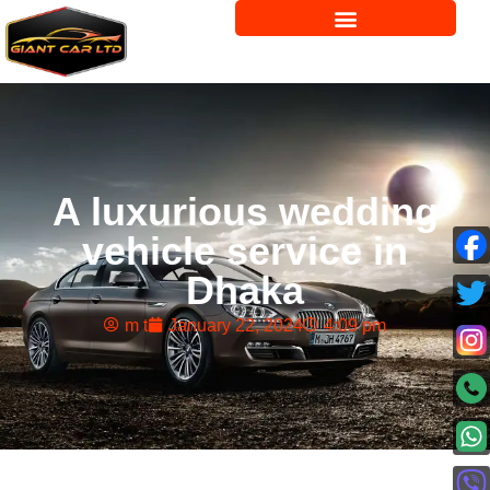
A luxurious wedding
vehicle service in
Dhaka
m t
January 22, 2024
4:09 pm