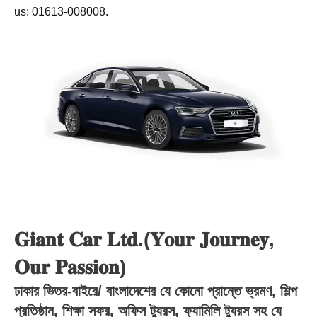
us: 01613-008008.
𝐆𝐢𝐚𝐧𝐭 𝐂𝐚𝐫 𝐋𝐭𝐝.(𝐘𝐨𝐮𝐫 𝐉𝐨𝐮𝐫𝐧𝐞𝐲,
𝐎𝐮𝐫 𝐏𝐚𝐬𝐬𝐢𝐨𝐧)
ঢাকার ভিতর-বাইরে/ বাংলাদেশের যে কোনো প্রান্তে ভ্রমণ, শিল্প
প্রতিষ্ঠান, শিক্ষা সফর, অফিস ট্যুরস, ফ্যামিলি ট্যুরস সহ যে