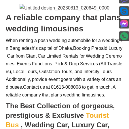
A reliable company that plans
wedding limousines
When
renting
a
posh
wedding
automobile
for
a
wedding
i
n
Bangladesh’s
capital
of
Dhaka,
Booking
Prepaid
Luxury
Car
from
Giant
Car
Limited
Rentals
for
Wedding
Ceremo
nies,
Events
Functions,
Pick
&
Drop
Services
(All
Transfe
rs),
Local
Tours,
Outstation
Tours,
and
Intercity
Tours
Additionally,
provide
event
goers
with
a
variety
of
cars
an
d
buses.
Contact
us
at
01613-008008
to
get
in
touch.
A
reliable company that plans wedding limousines.
The Best Collection of gorgeous,
prestigious & Exclusive
Tourist
Bus
, Wedding Car, Luxury Car,