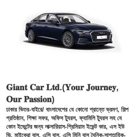
𝐆𝐢𝐚𝐧𝐭 𝐂𝐚𝐫 𝐋𝐭𝐝.(𝐘𝐨𝐮𝐫 𝐉𝐨𝐮𝐫𝐧𝐞𝐲,
𝐎𝐮𝐫 𝐏𝐚𝐬𝐬𝐢𝐨𝐧)
ঢাকার ভিতর-বাইরে/ বাংলাদেশের যে কোনো প্রান্তে ভ্রমণ, শিল্প
প্রতিষ্ঠান, শিক্ষা সফর, অফিস ট্যুরস, ফ্যামিলি ট্যুরস সহ যে
কোন ইভেন্টের জন্য লাক্সারিয়াস-প্রিমিয়াম ইভেন্ট কার, এস ইউ
ভি, মাইক্রো বাস, এসি বাস, এসি মিনি বাস দৈনিক-সাপ্তাহিক-