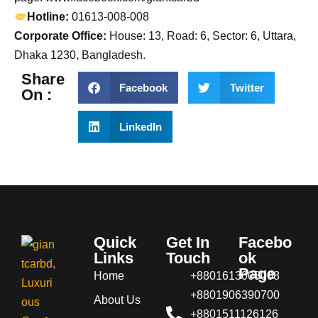
Hotline:
01613-008-008
Corporate Office:
House: 13, Road: 6, Sector: 6, Uttara,
Dhaka 1230, Bangladesh.
Share
Facebook
Twitter
On :
LinkedIn
Quick
Get In
Facebo
Links
Touch
ok
Page
Home
+8801613008008
+8801906390700
About Us
+8801511126126