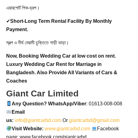
এয়ারপোর্ট পিক-ড্রপ।
✔
Short-Long Term Rental Facility By Monthly
Payment.
স্বল্প ও দীর্ঘ মেয়াদী চুক্তিতে গাড়ী ভাড়া।
Now, Booking
Wedding Car at low cost on rent.
Luxury Wedding Car Rent for Marriage in
Bangladesh. Also Provide All Variants of Cars &
Coaches
Giant Car Limited
Any Question? WhatsApp/Viber
: 01613-008-008
Email
us:
info@giantcarbd.com
Or
giantcarbd@gmail.com
Visit Website:
www.giantcarbd.com
Facebook
page: www.facebook.com/giantcarbd