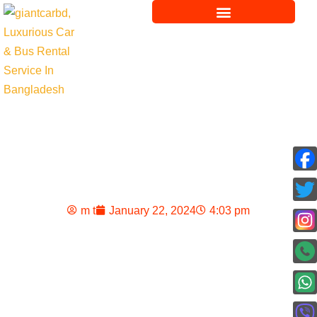
A reliable company that
plans wedding
limousines
m t
January 22, 2024
4:03 pm