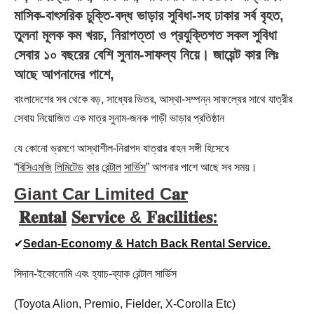
মাসিক-বাৎসরিক চুক্তি-বদ্ধ ভাড়ার সুবিধা-সহ ঢাকার সর্ব বৃহত,
তুলনা মূলক কম খরচ, নিরাপত্তা ও প্রযুক্তিগত সকল সুবিধা
সেবার ১০ বছরের বেশি সুনাম-সাফল্য নিয়ে।
জায়েন্ট
কার
লিঃ
আছে আপনাদের পাশে,
বাংলাদেশের সব থেকে বড়, সাধ্যের ভিতর, আস্থা-সম্পন্ন সাফল্যের সাথে যাত্রীর
সেবায় নিয়োজিত এক মাত্র সুনাম-জনক গাড়ী ভাড়ার প্রতিষ্ঠান
যে কোনো ভ্রমণে আস্থাশীল-নিরাপদ যাত্রার বাহন সঙ্গী হিসেবে
“
বিসিএমজি
লিমিটেড
কার
রেন্টাল
সার্ভিস
” আপনার পাশে আছে সব সময়।
Giant Car Limited C𝐚𝐫
𝐑𝐞𝐧𝐭𝐚𝐥
𝐒𝐞𝐫𝐯𝐢𝐜𝐞 &
𝐅𝐚𝐜𝐢𝐥𝐢𝐭𝐢𝐞𝐬:
✔
Sedan-Economy & Hatch Back Rental Service.
সিদান-ইকোনোমি এবং হ্যাচ-ব্যাক রেন্টাল সার্ভিস
(Toyota Alion, Premio, Fielder, X-Corolla Etc)