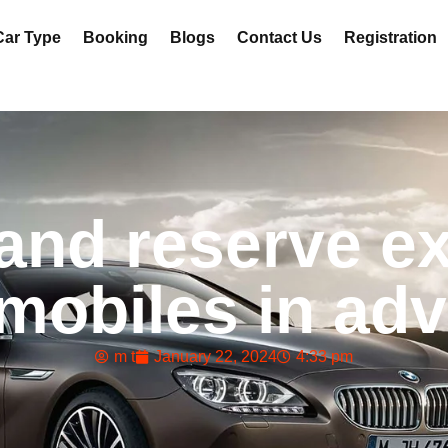
Car Type
Booking
Blogs
Contact Us
Registration
 and reserve e
mobiles in ad
m t
January 22, 2024
4:33 pm