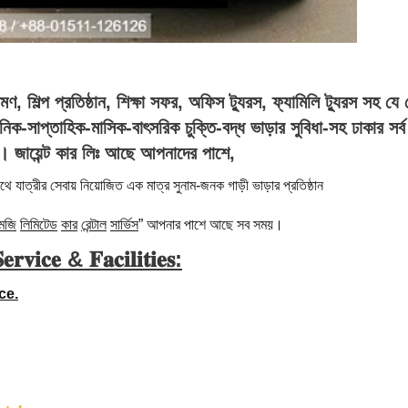
 শিল্প প্রতিষ্ঠান, শিক্ষা সফর, অফিস ট্যুরস, ফ্যামিলি ট্যুরস সহ যে ক
ক-সাপ্তাহিক-মাসিক-বাৎসরিক চুক্তি-বদ্ধ ভাড়ার সুবিধা-সহ ঢাকার সর্ব
য়ে।
জায়েন্ট
কার
লিঃ
আছে আপনাদের পাশে,
থে যাত্রীর সেবায় নিয়োজিত এক মাত্র সুনাম-জনক গাড়ী ভাড়ার প্রতিষ্ঠান
মজি
লিমিটেড
কার
রেন্টাল
সার্ভিস
” আপনার পাশে আছে সব সময়।
𝐞𝐫𝐯𝐢𝐜𝐞 &
𝐅𝐚𝐜𝐢𝐥𝐢𝐭𝐢𝐞𝐬:
ce.