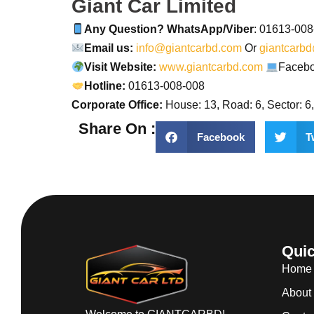
Giant Car Limited
Any Question? WhatsApp/Viber
: 01613-00
Email us:
info@giantcarbd.com
Or
giantcarb
Visit Website:
www.giantcarbd.com
Facebo
Hotline:
01613-008-008
Corporate Office:
House: 13, Road: 6, Sector: 6
Share On :
Facebook
T
Quic
Home
About