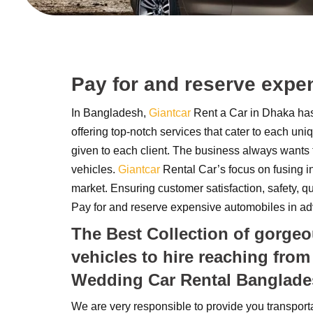
Pay for and reserve expe
In Bangladesh,
Giantcar
Rent a Car in Dhaka has
offering top-notch services that cater to each uni
given to each client. The business always wants to
vehicles.
Giantcar
Rental Car’s focus on fusing i
market. Ensuring customer satisfaction, safety, qu
Pay for and reserve expensive automobiles in a
The Best Collection of gorgeo
vehicles to hire reaching from
Wedding Car Rental Banglad
We are very responsible to provide you transpor