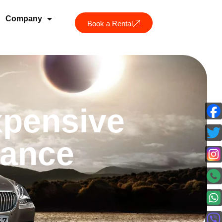
Company
Book a Rental
xpensive
vance