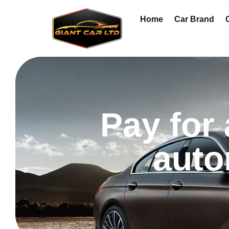
Home
Car Brand
Pay for
auto