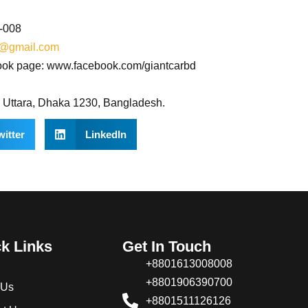
8-008
d@gmail.com
ok page: www.facebook.com/giantcarbd
, Uttara, Dhaka 1230, Bangladesh.
witter
LinkedIn
k Links
Get In Touch
+8801613008008
+8801906390700
 Us
+8801511126126