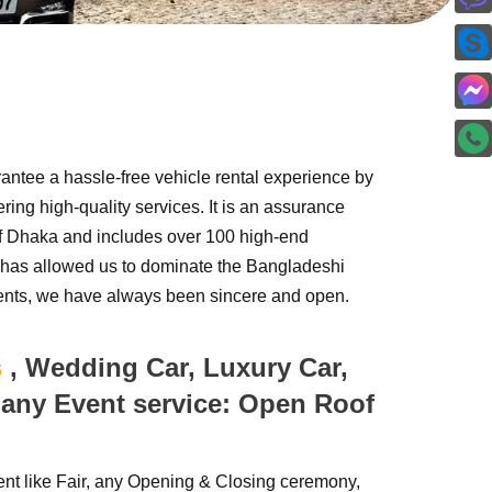
ntee a hassle-free vehicle rental experience by
ering high-quality services. It is an assurance
y of Dhaka and includes over 100 high-end
s has allowed us to dominate the Bangladeshi
 clients, we have always been sincere and open.
s
, Wedding Car, Luxury Car,
any Event service: Open Roof
ent like Fair, any Opening & Closing ceremony,