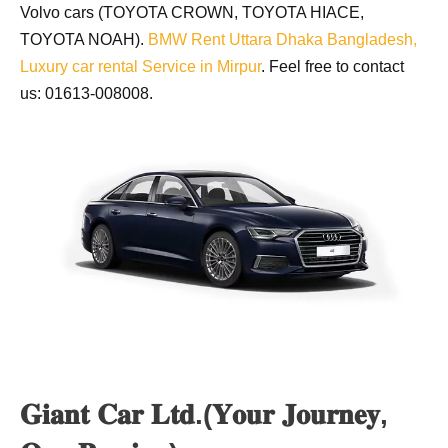
Volvo cars (TOYOTA CROWN, TOYOTA HIACE,
TOYOTA NOAH).
BMW Rent Uttara Dhaka Bangladesh,
Luxury car rental Service in Mirpur
. Feel free to contact
us: 01613-008008.
𝐆𝐢𝐚𝐧𝐭 𝐂𝐚𝐫 𝐋𝐭𝐝.(𝐘𝐨𝐮𝐫 𝐉𝐨𝐮𝐫𝐧𝐞𝐲,