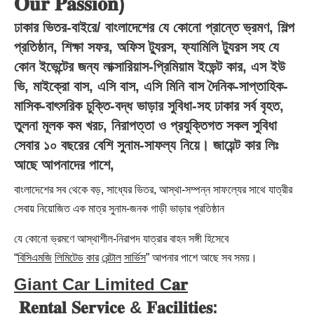
𝐎𝐮𝐫 𝐏𝐚𝐬𝐬𝐢𝐨𝐧)
ঢাকার ভিতর-বাইরে/ বাংলাদেশের যে কোনো প্রান্তে ভ্রমণ, শিল্প
প্রতিষ্ঠান, শিক্ষা সফর, অফিস ট্যুরস, ফ্যামিলি ট্যুরস সহ যে
কোন ইভেন্টের জন্য লাক্সারিয়াস-প্রিমিয়াম ইভেন্ট কার, এস ইউ
ভি, মাইক্রো বাস, এসি বাস, এসি মিনি বাস দৈনিক-সাপ্তাহিক-
মাসিক-বাৎসরিক চুক্তি-বদ্ধ ভাড়ার সুবিধা-সহ ঢাকার সর্ব বৃহত,
তুলনা মূলক কম খরচ, নিরাপত্তা ও প্রযুক্তিগত সকল সুবিধা
সেবার ১০ বছরের বেশি সুনাম-সাফল্য নিয়ে।
জায়েন্ট
কার
লিঃ
আছে আপনাদের পাশে,
বাংলাদেশের সব থেকে বড়, সাধ্যের ভিতর, আস্থা-সম্পন্ন সাফল্যের সাথে যাত্রীর
সেবায় নিয়োজিত এক মাত্র সুনাম-জনক গাড়ী ভাড়ার প্রতিষ্ঠান
যে কোনো ভ্রমণে আস্থাশীল-নিরাপদ যাত্রার বাহন সঙ্গী হিসেবে
“
বিসিএমজি
লিমিটেড
কার
রেন্টাল
সার্ভিস
” আপনার পাশে আছে সব সময়।
Giant Car Limited C𝐚𝐫
𝐑𝐞𝐧𝐭𝐚𝐥
𝐒𝐞𝐫𝐯𝐢𝐜𝐞 &
𝐅𝐚𝐜𝐢𝐥𝐢𝐭𝐢𝐞𝐬: