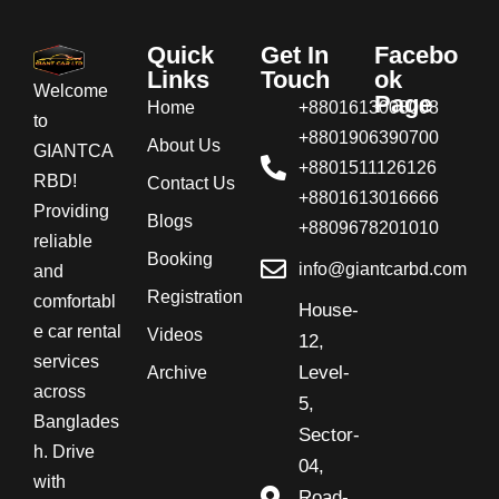
Quick
Get In
Facebo
Links
Touch
ok
Welcome
Page
Home
+8801613008008
to
+8801906390700
About Us
GIANTCA
+8801511126126
RBD!
Contact Us
+8801613016666
Providing
Blogs
+8809678201010
reliable
Booking
info@giantcarbd.com
and
Registration
comfortabl
House-
e car rental
Videos
12,
services
Level-
Archive
across
5,
Banglades
Sector-
h. Drive
04,
with
Road-