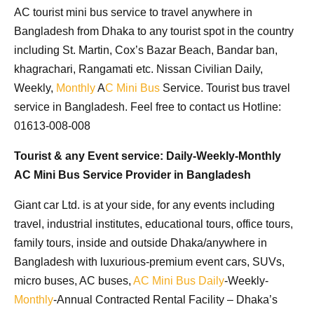
AC tourist mini bus service to travel anywhere in
Bangladesh from Dhaka to any tourist spot in the country
including St. Martin, Cox’s Bazar Beach, Bandar ban,
khagrachari, Rangamati etc
. Nissan Civilian Daily,
Weekly,
Monthly
A
C Mini Bus
Service.
Tourist bus travel
service in Bangladesh
. Feel free to contact us Hotline:
01613-008-008
Tourist & any Event service:
Daily-Weekly-Monthly
AC Mini Bus Service Provider in Bangladesh
Giant car Ltd. is at your side, for any events including
travel, industrial institutes, educational tours, office tours,
family tours, inside and outside Dhaka/anywhere in
Bangladesh with luxurious-premium event cars, SUVs,
micro buses, AC buses,
AC Mini Bus
Daily
-Weekly-
Monthly
-Annual Contracted Rental Facility – Dhaka’s