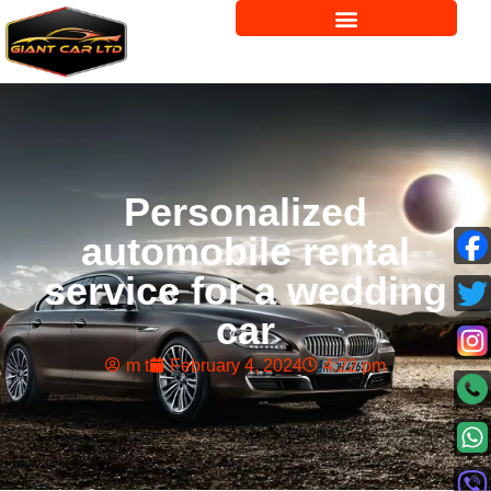
Personalized
automobile rental
service for a wedding
car
m t
February 4, 2024
4:22 pm