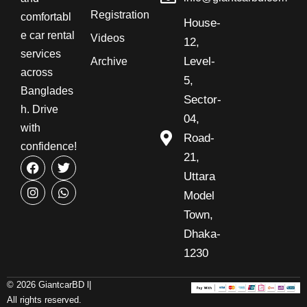
Registration
comfortabl
House-
e car rental
Videos
12,
services
Level-
Archive
across
5,
Banglades
Sector-
h. Drive
04,
with
Road-
confidence!
21,
Uttara
Model
Town,
Dhaka-
1230
© 2026 GiantcarBD l|
All rights reserved.