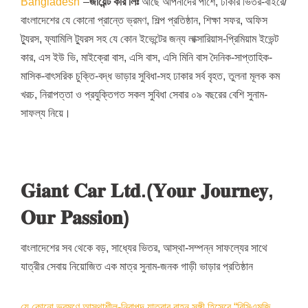
Bangladesh”
–
জায়েন্ট
কার
লিঃ
আছে আপনাদের পাশে, ঢাকার ভিতর-বাইরে/
বাংলাদেশের যে কোনো প্রান্তে ভ্রমণ, শিল্প প্রতিষ্ঠান, শিক্ষা সফর, অফিস
ট্যুরস, ফ্যামিলি ট্যুরস সহ যে কোন ইভেন্টের জন্য লাক্সারিয়াস-প্রিমিয়াম ইভেন্ট
কার, এস ইউ ভি, মাইক্রো বাস, এসি বাস, এসি মিনি বাস দৈনিক-সাপ্তাহিক-
মাসিক-বাৎসরিক চুক্তি-বদ্ধ ভাড়ার সুবিধা-সহ ঢাকার সর্ব বৃহত, তুলনা মূলক কম
খরচ, নিরাপত্তা ও প্রযুক্তিগত সকল সুবিধা সেবার ০৯ বছরের বেশি সুনাম-
সাফল্য নিয়ে।
𝐆𝐢𝐚𝐧𝐭 𝐂𝐚𝐫 𝐋𝐭𝐝.(𝐘𝐨𝐮𝐫 𝐉𝐨𝐮𝐫𝐧𝐞𝐲,
𝐎𝐮𝐫 𝐏𝐚𝐬𝐬𝐢𝐨𝐧)
বাংলাদেশের সব থেকে বড়, সাধ্যের ভিতর, আস্থা-সম্পন্ন সাফল্যের সাথে
যাত্রীর সেবায় নিয়োজিত এক মাত্র সুনাম-জনক গাড়ী ভাড়ার প্রতিষ্ঠান
যে কোনো ভ্রমণে আস্থাশীল-নিরাপদ যাত্রার বাহন সঙ্গী হিসেবে “বিসিএমজি