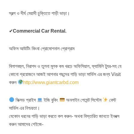
স্বল্প ও দীর্ঘ মেয়াদী চুক্তিতে গাড়ী ভাড়া।
✔
Commercial Car Rental.
অফিস আউটিং কিংবা প্রোমোশনাল প্রোগ্রাম
বিলাশবহুল, নিরাপদ ও তুলনা মূলক কম খরচে অফিসিয়াল, ফ্যামিলি ট্যুর-সহ যে
কোনো প্রয়োজনে আজই আপনার পছন্দের গাড়ি ভাড়া সার্ভিস এর জন্য Visit
করুন
http://www.giantcarbd.com
ফিক্সড প্রাইস
ইজি বুকিং
অনলাইন পেমেন্ট সিস্টেম
বেস্ট
সার্ভিস এর নিশ্চয়তা।
যেকোন ধরনের গাড়ি ভাড়া করতে কল করুন- অথবা বিস্তারিত জানতে ইনবক্স
করুন আমাদের পেইজে-