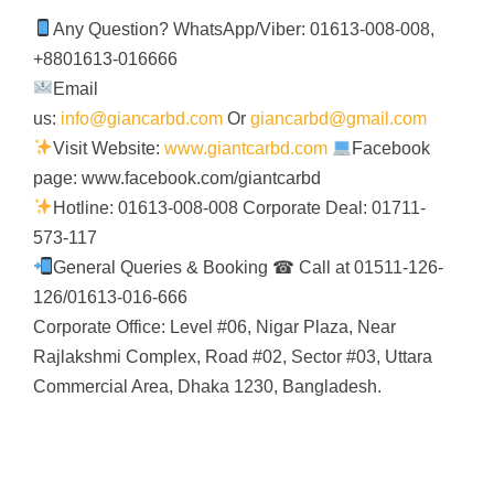
Any Question? WhatsApp/Viber: 01613-008-008,
+8801613-016666
Email
us:
info@giancarbd.com
Or
giancarbd@gmail.com
Visit Website:
www.giantcarbd.com
Facebook
page: www.facebook.com/giantcarbd
Hotline: 01613-008-008 Corporate Deal: 01711-
573-117
General Queries & Booking ☎ Call at 01511-126-
126/01613-016-666
Corporate Office: Level #06, Nigar Plaza, Near
Rajlakshmi Complex, Road #02, Sector #03, Uttara
Commercial Area, Dhaka 1230, Bangladesh.