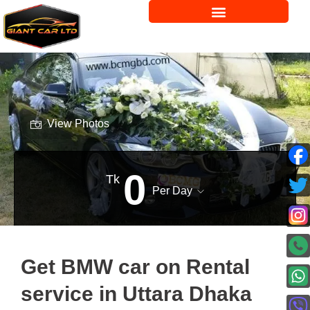
View Photos
0
Tk
Per Day
Get BMW car on Rental
service in Uttara Dhaka