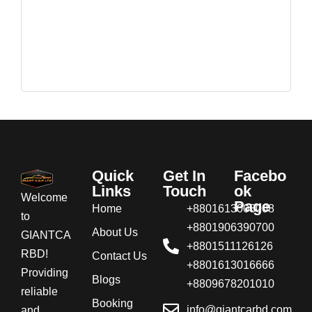
Quick
Get In
Facebo
Links
Touch
ok
Welcome
Page
Home
+8801613008008
to
+8801906390700
About Us
GIANTCA
+8801511126126
RBD!
Contact Us
+8801613016666
Providing
Blogs
+8809678201010
reliable
Booking
info@giantcarbd.com
and