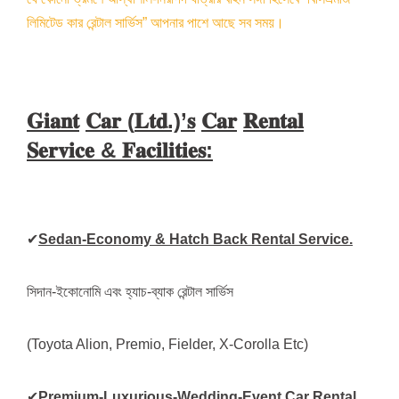
লিমিটেড কার রেন্টাল সার্ভিস” আপনার পাশে আছে সব সময়।
𝐆𝐢𝐚𝐧𝐭
𝐂𝐚𝐫 (
𝐋𝐭𝐝.)’
𝐬
𝐂𝐚𝐫
𝐑𝐞𝐧𝐭𝐚𝐥
𝐒𝐞𝐫𝐯𝐢𝐜𝐞 &
𝐅𝐚𝐜𝐢𝐥𝐢𝐭𝐢𝐞𝐬:
✔
Sedan-Economy & Hatch Back Rental Service.
সিদান-ইকোনোমি এবং হ্যাচ-ব্যাক রেন্টাল সার্ভিস
(Toyota Alion, Premio, Fielder, X-Corolla Etc)
✔
Premium-Luxurious-Wedding-Event Car Rental.