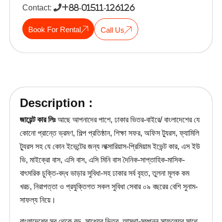
Contact:
+88-01511-126126
Book For Rental
Call Us
Description :
জায়েন্ট
কার
লিঃ
আছে আপনাদের পাশে, ঢাকার ভিতর-বাইরে/ বাংলাদেশের যে
কোনো প্রান্তে ভ্রমণ, শিল্প প্রতিষ্ঠান, শিক্ষা সফর, অফিস ট্যুরস, ফ্যামিলি
ট্যুরস সহ যে কোন ইভেন্টের জন্য লাক্সারিয়াস-প্রিমিয়াম ইভেন্ট কার, এস ইউ
ভি, মাইক্রো বাস, এসি বাস, এসি মিনি বাস দৈনিক-সাপ্তাহিক-মাসিক-
বাৎসরিক চুক্তি-বদ্ধ ভাড়ার সুবিধা-সহ ঢাকার সর্ব বৃহত, তুলনা মূলক কম
খরচ, নিরাপত্তা ও প্রযুক্তিগত সকল সুবিধা সেবার ০৯ বছরের বেশি সুনাম-
সাফল্য নিয়ে।
বাংলাদেশের সব থেকে বড়, সাধ্যের ভিতর, আস্থা-সম্পন্ন সাফল্যের সাথে