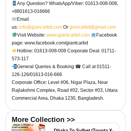
Any Question? WhatsApp/Viber: 01613-008-008,
+8801613-016666
Email
us:
info@giancarbd.com
Or
giancarbd@gmail.com
Visit Website:
www.giantcarbd.com
Facebook
page: www.facebook.com/giantcarbd
Hotline: 01613-008-008 Corporate Deal: 01711-
573-117
General Queries & Booking ☎ Call at 01511-
126-126/01613-016-666
Corporate Office: Level #06, Nigar Plaza, Near
Rajlakshmi Complex, Road #02, Sector #03, Uttara
Commercial Area, Dhaka 1230, Bangladesh.
More Collection >>
Dhaka To Sylhet (Toyota X-