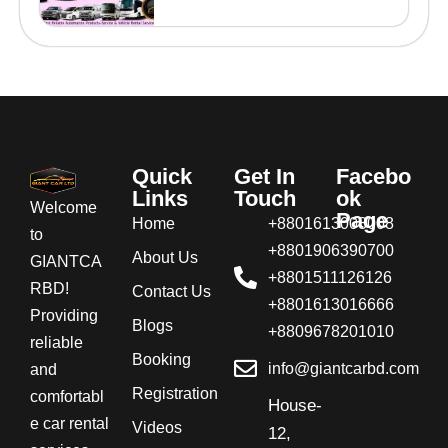
Quick
Get In
Facebo
Links
Touch
ok
Welcome
Page
Home
+8801613008008
to
+8801906390700
About Us
GIANTCA
+8801511126126
RBD!
Contact Us
+8801613016666
Providing
Blogs
+8809678201010
reliable
Booking
info@giantcarbd.com
and
Registration
comfortabl
House-
e car rental
Videos
12,